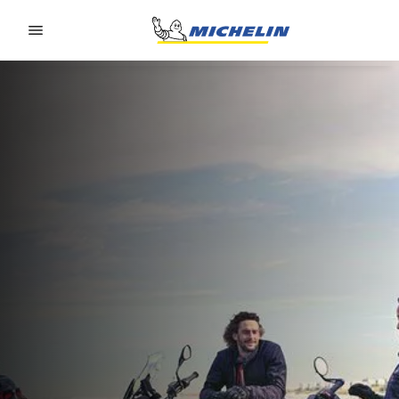
Go to page content
Go to page navigation