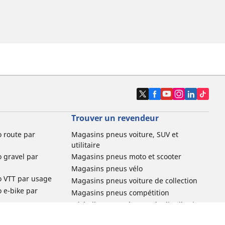
Trouver un revendeur
o route par
Magasins pneus voiture, SUV et
utilitaire
o gravel par
Magasins pneus moto et scooter
Magasins pneus vélo
o VTT par usage
Magasins pneus voiture de collection
o e-bike par
Magasins pneus compétition
Michelin et ses réseaux de distribution
ville et