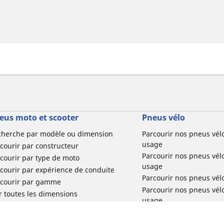
eus moto et scooter
Pneus vélo
cherche par modèle ou dimension
Parcourir nos pneus vél
usage
courir par constructeur
Parcourir nos pneus vél
courir par type de moto
usage
courir par expérience de conduite
Parcourir nos pneus vél
rcourir par gamme
Parcourir nos pneus vél
r toutes les dimensions
usage
Parcourir nos pneus vélo 
tourisme par usage