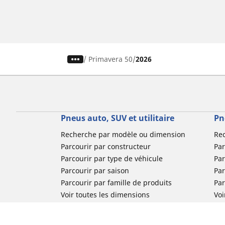
/
Primavera 50
2026
Pneus auto, SUV et utilitaire
Pn
Recherche par modèle ou dimension
Re
Parcourir par constructeur
Par
Parcourir par type de véhicule
Par
Parcourir par saison
Par
Parcourir par famille de produits
Pa
Voir toutes les dimensions
Voi
Pneus voiture de collection
Pneus compétition / Motorsport