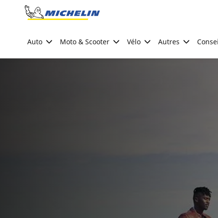
Go to page content
Go to page navigation
Auto
Moto & Scooter
Vélo
Autres
Consei