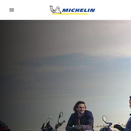
Go to page content
Go to page navigation