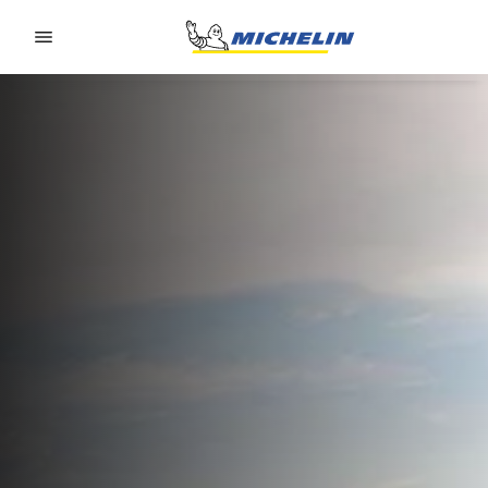
Go to page content
Go to page navigation