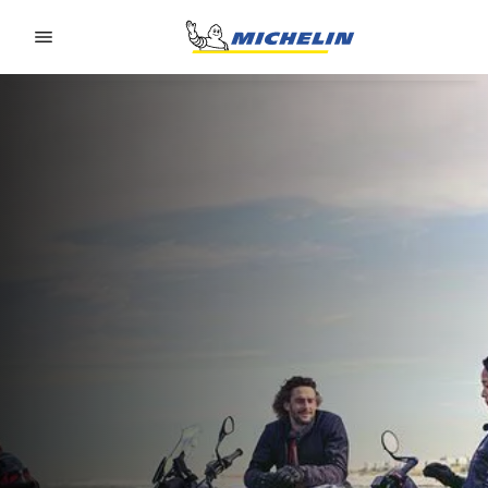
Go to page content
Go to page navigation