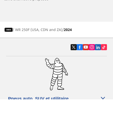
/
WR 250F (USA, CDN and ZA)
2024
Pneus auto, SUV et utilitaire
Pneus moto et scooter