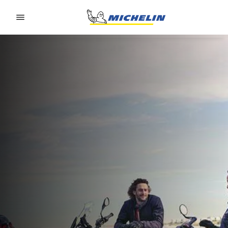
Go to page content
Go to page navigation