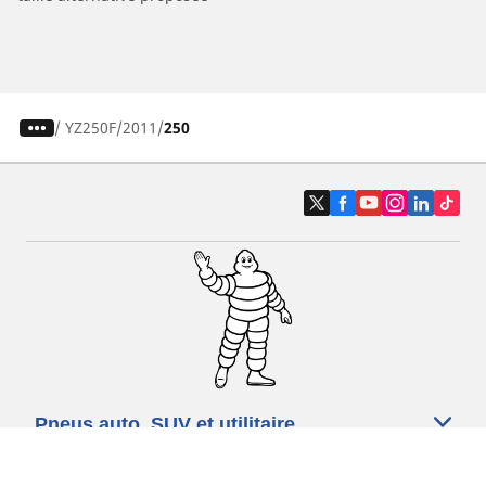
/
YZ250F
2011
250
Pneus auto, SUV et utilitaire
Pneus moto et scooter