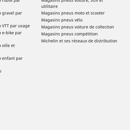
o route par
Magasins pneus voiture, SUV et
utilitaire
o gravel par
Magasins pneus moto et scooter
Magasins pneus vélo
o VTT par usage
Magasins pneus voiture de collection
o e-bike par
Magasins pneus compétition
Michelin et ses réseaux de distribution
ville et
o enfant par
o