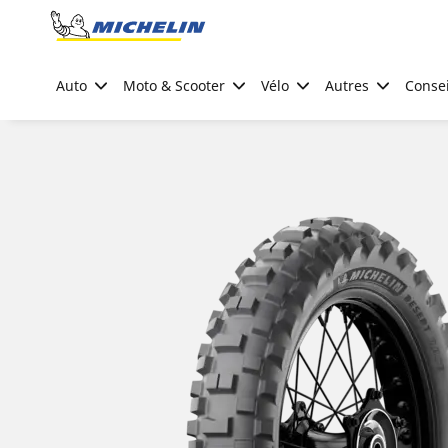
Go to page content
Go to page navigation
Auto
Moto & Scooter
Vélo
Autres
Consei