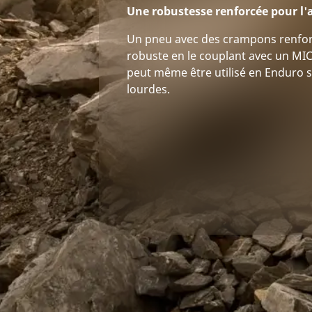
Une robustesse renforcée pour l'a
Un pneu avec des crampons renfor
robuste en le couplant avec un MI
peut même être utilisé en Enduro 
lourdes.