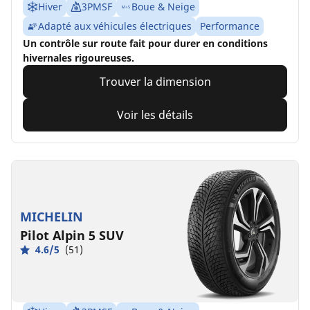
Hiver
3PMSF
Boue & Neige
Adapté aux véhicules électriques
Performance
Un contrôle sur route fait pour durer en conditions
hivernales rigoureuses.
Trouver la dimension
Voir les détails
MICHELIN
Pilot Alpin 5 SUV
4.6/5
(51)