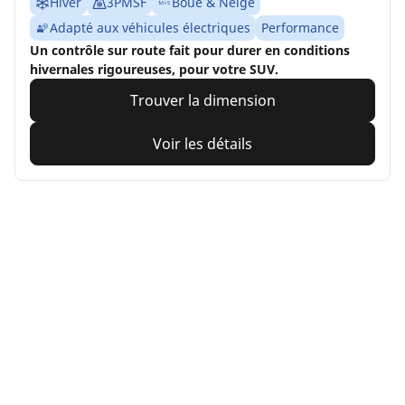
Hiver
3PMSF
Boue & Neige
Adapté aux véhicules électriques
Performance
Un contrôle sur route fait pour durer en conditions
hivernales rigoureuses, pour votre SUV.
Trouver la dimension
Voir les détails
Accueil
Auto, SUV et utilitaire
Pneus MICHELIN pour votre v