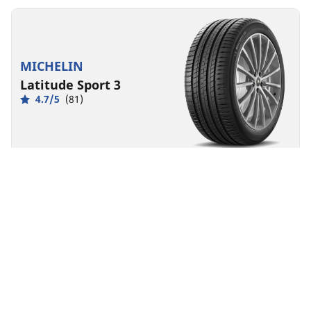
MICHELIN
Latitude Sport 3
4.7/5
(81)
Été
Adapté aux véhicules électriques
Performance
Le pneu SUV haute performance.
Trouver la dimension
Voir les détails