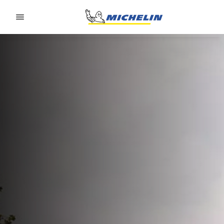
Go to page content
Go to page navigation