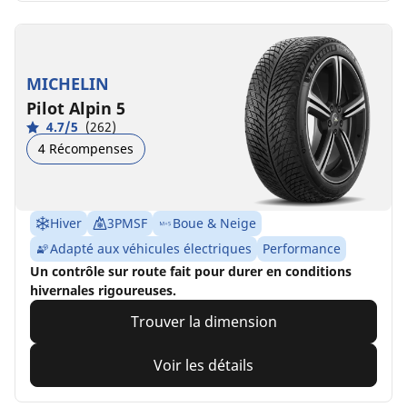
MICHELIN
Pilot Alpin 5
4.7/5
(262)
4 Récompenses
Hiver
3PMSF
Boue & Neige
Adapté aux véhicules électriques
Performance
Un contrôle sur route fait pour durer en conditions
hivernales rigoureuses.
Trouver la dimension
Voir les détails