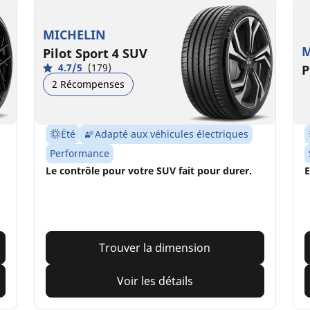
MICHELIN
M
Pilot Sport 4 SUV
4.7/5
(179)
P
2 Récompenses
Été
Adapté aux véhicules électriques
Performance
Le contrôle pour votre SUV fait pour durer.
E
Trouver la dimension
Voir les détails