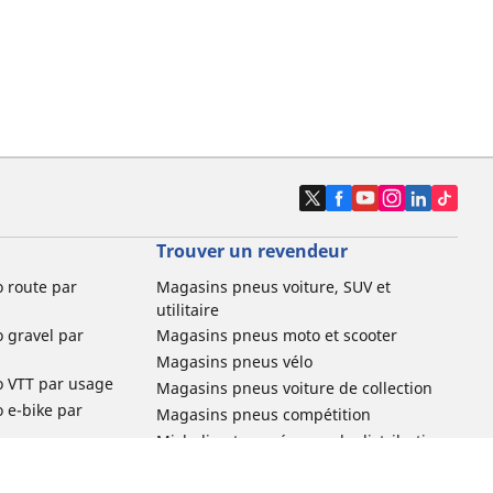
Trouver un revendeur
o route par
Magasins pneus voiture, SUV et
utilitaire
o gravel par
Magasins pneus moto et scooter
Magasins pneus vélo
o VTT par usage
Magasins pneus voiture de collection
o e-bike par
Magasins pneus compétition
Michelin et ses réseaux de distribution
ville et