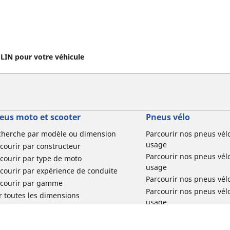
IN pour votre véhicule
eus moto et scooter
Pneus vélo
cherche par modèle ou dimension
Parcourir nos pneus vél
usage
courir par constructeur
Parcourir nos pneus vél
courir par type de moto
usage
courir par expérience de conduite
Parcourir nos pneus vél
rcourir par gamme
Parcourir nos pneus vél
r toutes les dimensions
usage
Parcourir nos pneus vélo 
tourisme par usage