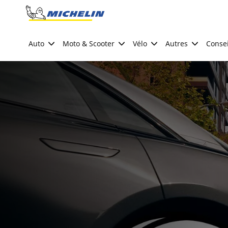
Go to page content
Go to page navigation
Auto
Moto & Scooter
Vélo
Autres
Consei