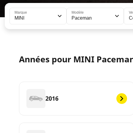
Marque
Modèle
Ve
MINI
Paceman
C
Années pour MINI Pacema
2016