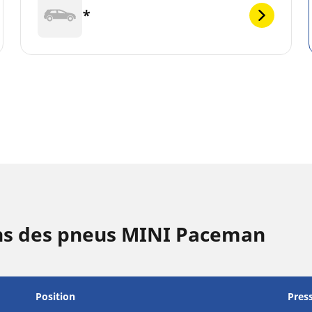
*
ons des pneus MINI Paceman
Position
Pres