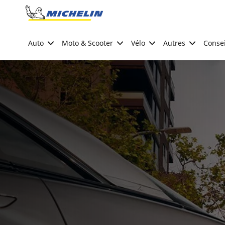
Go to page content
Go to page navigation
Auto
Moto & Scooter
Vélo
Autres
Consei