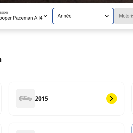
rsion
Année
Motori
ooper Paceman All4
n
2015