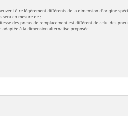
peuvent être légèrement différents de la dimension d'origine spécif
s sera en mesure de :
 vitesse des pneus de remplacement est différent de celui des pneu
re adaptée à la dimension alternative proposée
eus moto et scooter
Pneus vélo