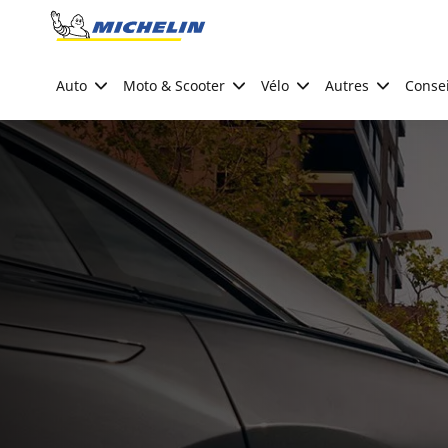
Go to page content
Go to page navigation
Auto
Moto & Scooter
Vélo
Autres
Consei