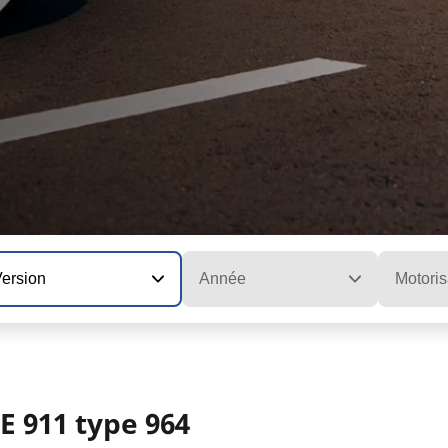
Version
Année
Motoris
E 911 type 964