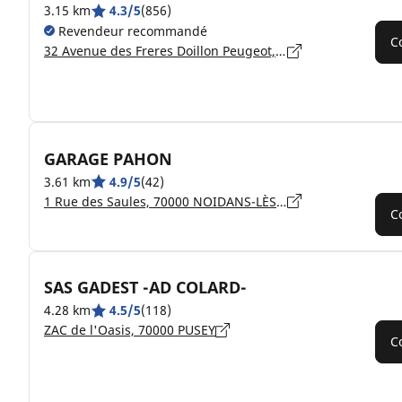
3.15 km
4.3/5
(856)
Revendeur recommandé
C
32 Avenue des Freres Doillon Peugeot, 70000 NOIDANS LES VESOUL
GARAGE PAHON
3.61 km
4.9/5
(42)
1 Rue des Saules, 70000 NOIDANS-LÈS-VESOUL
C
SAS GADEST -AD COLARD-
4.28 km
4.5/5
(118)
ZAC de l'Oasis, 70000 PUSEY
C