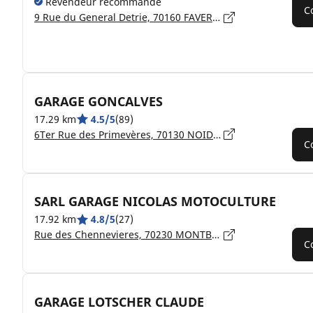
Revendeur recommandé
C
9 Rue du General Detrie, 70160 FAVERNEY
GARAGE GONCALVES
17.29 km
4.5/5
(89)
6Ter Rue des Primevères, 70130 NOIDANS-LE-FERROUX
C
SARL GARAGE NICOLAS MOTOCULTURE
17.92 km
4.8/5
(27)
Rue des Chennevieres, 70230 MONTBOZON
C
GARAGE LOTSCHER CLAUDE