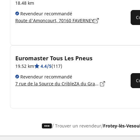
18.48 km
Revendeur recommandé
C
Route d'Amoncourt, 70160 FAVERNEY
Euromaster Tous Les Pneus
19.52 km
4.4/5
(117)
Revendeur recommandé
C
7 rue de la Source du CribleZA du Grand Fougeret ZA du Grand Fougeret, 70110 VILLERSEXEL
/
Trouver un revendeur
Frotey-lès-Vesou