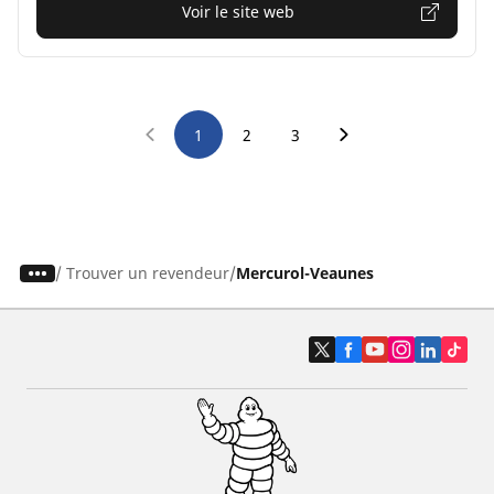
Voir le site web
1
2
3
/
Trouver un revendeur
Mercurol-Veaunes