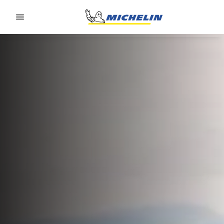
Go to page content
Go to page navigation