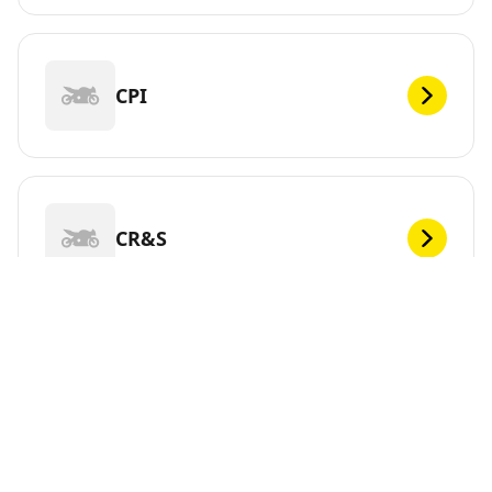
CPI
CR&S
DEF
Vous cherchez de nouveaux pneus pour votre ?
MICHELIN propose une large gamme de pneus pour