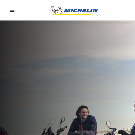
Go to page content
Go to page navigation