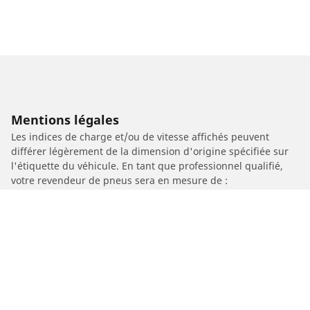
Mentions légales
Les indices de charge et/ou de vitesse affichés peuvent
différer légèrement de la dimension d'origine spécifiée sur
l'étiquette du véhicule. En tant que professionnel qualifié,
votre revendeur de pneus sera en mesure de :
1. Vous informer si l'indice de charge et/ou de vitesse des
pneus de remplacement est différent de celui des pneus
d'origine.
2. Déterminer si la pression du pneu devrait être adaptée à la
taille alternative proposée