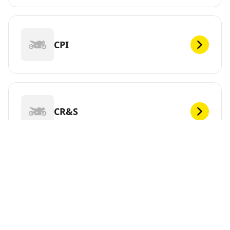
CPI
CR&S
DEF
Vous cherchez de nouveaux pneus pour votre ?
MICHELIN propose une large gamme de pneus pour