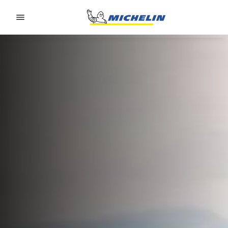
Go to page content
Go to page navigation