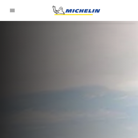
Go to page content
Go to page navigation