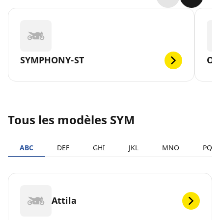
SYMPHONY-ST
OR
Tous les modèles SYM
ABC
DEF
GHI
JKL
MNO
PQR
Attila