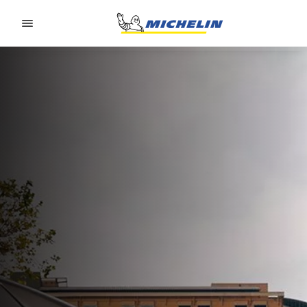
Go to page content
Go to page navigation