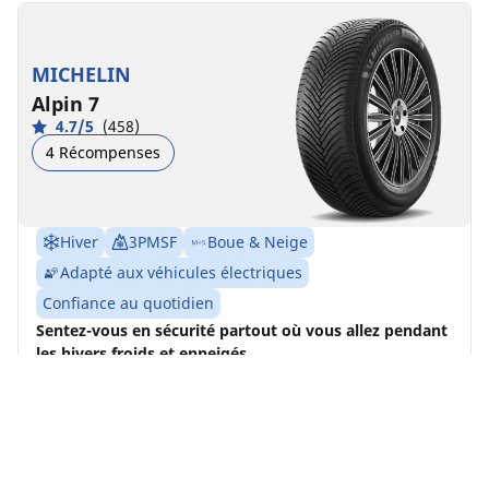
MICHELIN
Alpin 7
4.7/5
(458)
4 Récompenses
Hiver
3PMSF
Boue & Neige
Adapté aux véhicules électriques
Confiance au quotidien
Sentez-vous en sécurité partout où vous allez pendant
les hivers froids et enneigés
Trouver la dimension
Voir les détails