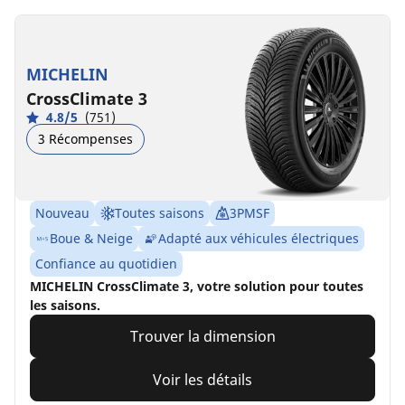
MICHELIN
CrossClimate 3
4.8/5
(751)
3 Récompenses
Nouveau
Toutes saisons
3PMSF
Boue & Neige
Adapté aux véhicules électriques
Confiance au quotidien
MICHELIN CrossClimate 3, votre solution pour toutes
les saisons.
Trouver la dimension
Voir les détails