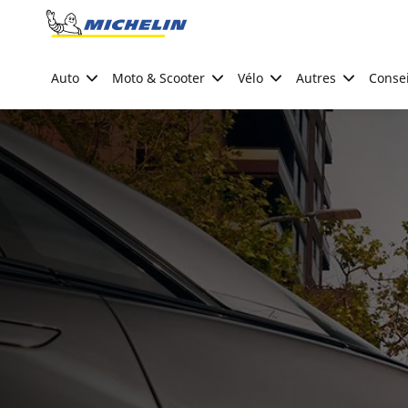
Go to page content
Go to page navigation
Auto
Moto & Scooter
Vélo
Autres
Consei