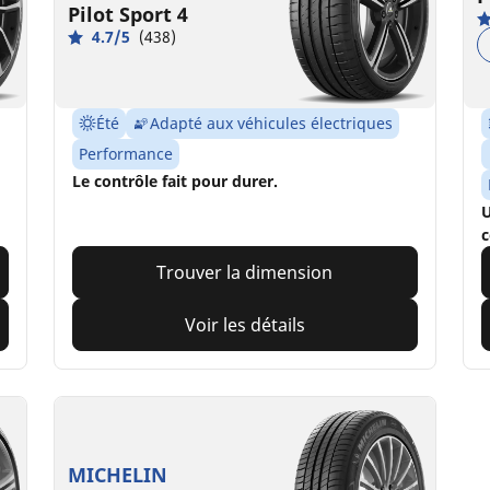
Pilot Sport 4
4.7/5
(438)
Été
Adapté aux véhicules électriques
Performance
Le contrôle fait pour durer.
U
c
Trouver la dimension
Voir les détails
MICHELIN