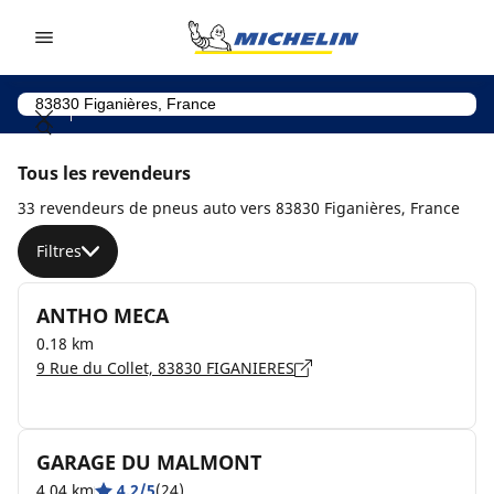
Go to page content
Go to page navigation
Tous les revendeurs
33 revendeurs de pneus auto vers 83830 Figanières, France
Filtres
ANTHO MECA
0.18 km
9 Rue du Collet, 83830 FIGANIERES
GARAGE DU MALMONT
4.04 km
4.2/5
(24)