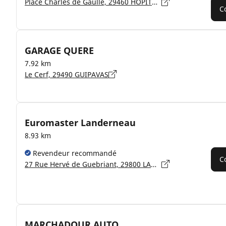
Place Charles de Gaulle, 29460 HÔPITAL-CAMFROUT
C
GARAGE QUERE
7.92 km
Le Cerf, 29490 GUIPAVAS
Euromaster Landerneau
8.93 km
Revendeur recommandé
C
27 Rue Hervé de Guebriant, 29800 LANDERNEAU
MARCHADOUR AUTO