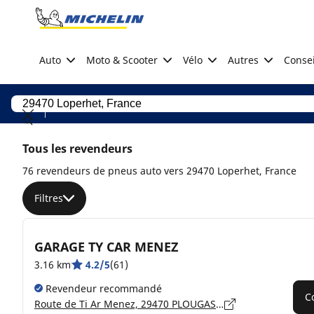
Go to page content
Go to page navigation
Auto
Moto & Scooter
Vélo
Autres
Consei
Tous les revendeurs
76 revendeurs de pneus auto vers 29470 Loperhet, France
Filtres
GARAGE TY CAR MENEZ
3.16 km
4.2/5
(61)
Revendeur recommandé
C
Route de Ti Ar Menez, 29470 PLOUGASTEL-DAOULAS