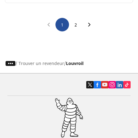
1
2
/
Trouver un revendeur
Louvroil