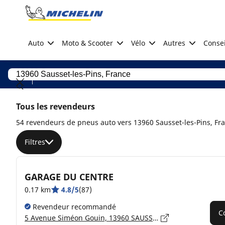
Go to page content
Go to page navigation
Auto
Moto & Scooter
Vélo
Autres
Consei
Tous les revendeurs
54 revendeurs de pneus auto vers 13960 Sausset-les-Pins, Fr
Filtres
GARAGE DU CENTRE
0.17 km
4.8/5
(87)
Revendeur recommandé
C
5 Avenue Siméon Gouin, 13960 SAUSSET-LES-PINS