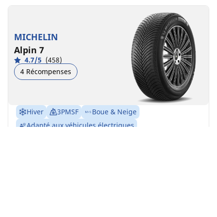
MICHELIN
Alpin 7
4.7/5
(458)
4 Récompenses
Hiver
3PMSF
Boue & Neige
Adapté aux véhicules électriques
Confiance au quotidien
Sentez-vous en sécurité partout où vous allez pendant
les hivers froids et enneigés
Trouver la dimension
Voir les détails