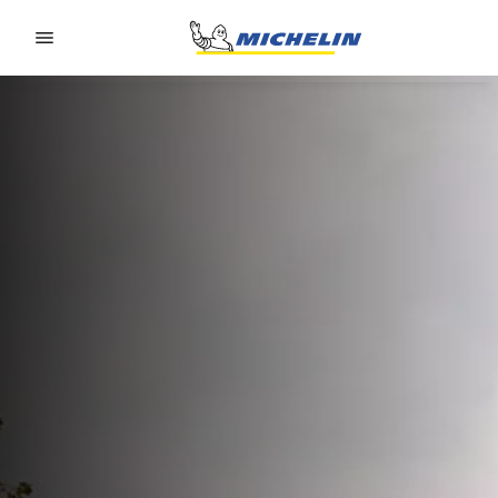
Go to page content
Go to page navigation