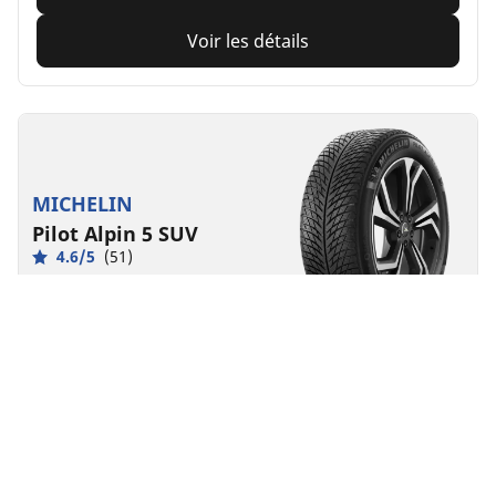
Voir les détails
MICHELIN
Pilot Alpin 5 SUV
4.6/5
(51)
Hiver
3PMSF
Boue & Neige
Adapté aux véhicules électriques
Performance
Un contrôle sur route fait pour durer en conditions
hivernales rigoureuses, pour votre SUV.
Trouver la dimension