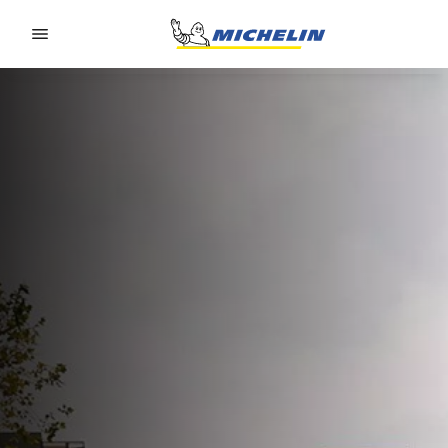
Go to page content
Go to page navigation