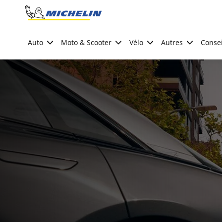
Go to page content
Go to page navigation
Auto
Moto & Scooter
Vélo
Autres
Consei