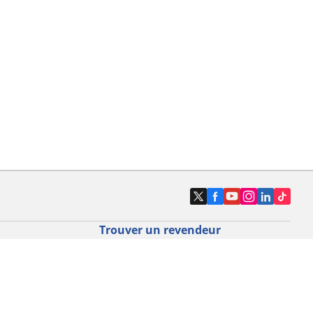
Trouver un revendeur
o route par
Magasins pneus voiture, SUV et
utilitaire
o gravel par
Magasins pneus moto et scooter
Magasins pneus vélo