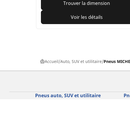
Trouver la dimension
Voir les détails
Accueil
Auto, SUV et utilitaire
Pneus MICHEL
Pneus auto, SUV et utilitaire
Pn
Recherche par modèle ou dimension
Re
Parcourir par constructeur
Par
Parcourir par type de véhicule
Par
Parcourir par saison
Par