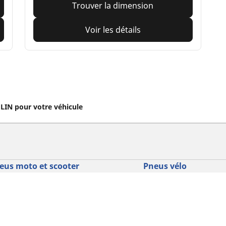
Trouver la dimension
Voir les détails
IN pour votre véhicule
eus moto et scooter
Pneus vélo
cherche par modèle ou dimension
Parcourir nos pneus vél
usage
courir par constructeur
Parcourir nos pneus vél
courir par type de moto
usage
courir par expérience de conduite