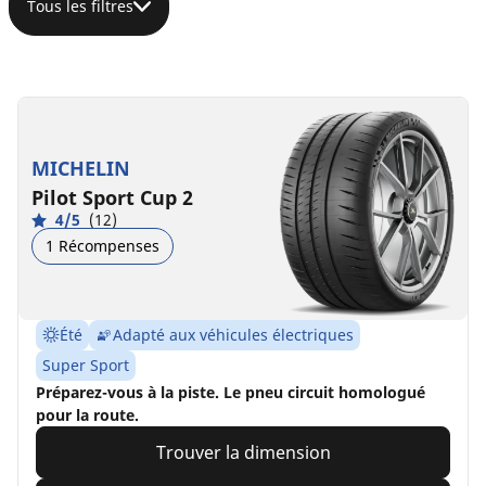
Tous les filtres
MICHELIN
Pilot Sport Cup 2
4/5
(12)
1 Récompenses
Été
Adapté aux véhicules électriques
Super Sport
Préparez-vous à la piste. Le pneu circuit homologué
pour la route.
Trouver la dimension