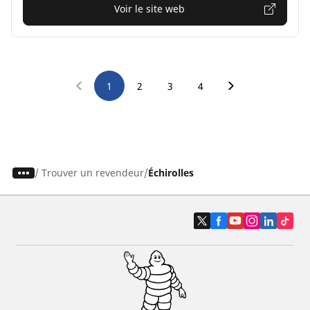
Voir le site web
1
2
3
4
/
Trouver un revendeur
Échirolles