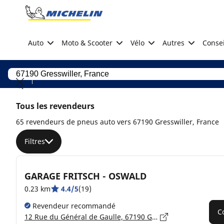
Go to page content
Go to page navigation
Auto
Moto & Scooter
Vélo
Autres
Consei
Tous les revendeurs
65 revendeurs de pneus auto vers 67190 Gresswiller, France
Filtres
GARAGE FRITSCH - OSWALD
0.23 km
4.4/5
(19)
Revendeur recommandé
C
12 Rue du Général de Gaulle, 67190 GRESSWILLER