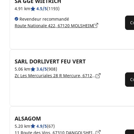
SA GGE WIETRICH
4.91 km
4.5/5
(1193)
Revendeur recommandé
C
Route Nationale 422, 67120 MOLSHEIM
SARL DORLIVERT FEU VERT
5.06 km
3.6/5
(908)
Zc Les Mercuriales 28 R Mercure, 67126 DORLISHEIM
C
ALSAGOM
5.20 km
4.9/5
(67)
11 Route des Vins, 67310 DANGOLSHEIM