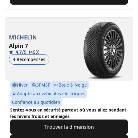
MICHELIN
Alpin 7
4.7/5
(458)
4 Récompenses
Hiver
3PMSF
Boue & Neige
Adapté aux véhicules électriques
Confiance au quotidien
Sentez-vous en sécurité partout où vous allez pendant
les hivers froids et enneigés
Trouver la dimension