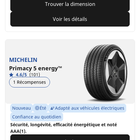
Trouver la dimension
Voir les détails
MICHELIN
Primacy 5 energy™
4.6/5
(101)
1 Récompenses
Nouveau
Été
Adapté aux véhicules électriques
Confiance au quotidien
Sécurité, longévité, efficacité énergétique et noté
AAA(1).