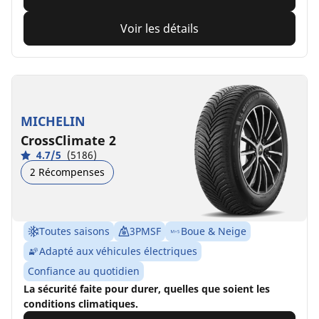
Voir les détails
MICHELIN
CrossClimate 2
4.7/5
(5186)
2 Récompenses
Toutes saisons
3PMSF
Boue & Neige
Adapté aux véhicules électriques
Confiance au quotidien
La sécurité faite pour durer, quelles que soient les
conditions climatiques.