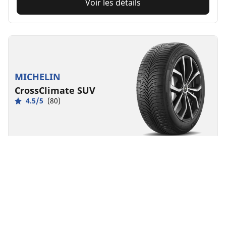
Voir les détails
MICHELIN
CrossClimate SUV
4.5/5
(80)
Toutes saisons
3PMSF
Boue & Neige
Adapté aux véhicules électriques
Confiance au quotidien
La sécurité pour votre SUV, faite pour durer, quelles
que soient les conditions climatiques.
Trouver la dimension