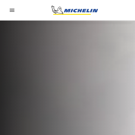
Go to page content
Go to page navigation