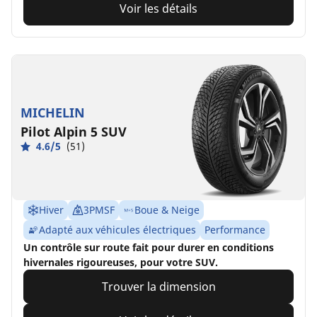
Voir les détails
MICHELIN
Pilot Alpin 5 SUV
4.6/5
(51)
Hiver
3PMSF
Boue & Neige
Adapté aux véhicules électriques
Performance
Un contrôle sur route fait pour durer en conditions
hivernales rigoureuses, pour votre SUV.
Trouver la dimension