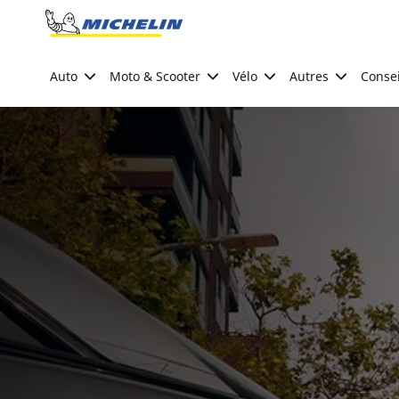
Go to page content
Go to page navigation
Auto
Moto & Scooter
Vélo
Autres
Consei