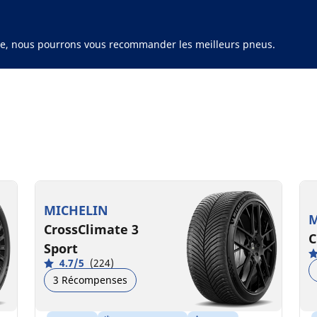
ule, nous pourrons vous recommander les meilleurs pneus.
MICHELIN
M
CrossClimate 3
C
Sport
4.7/5
(224)
3 Récompenses