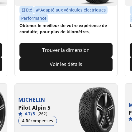
Été
Adapté aux véhicules électriques
Performance
Obtenez le meilleur de votre expérience de
L
conduite, pour plus de kilomètres.
Trouver la dimension
Voir les détails
MICHELIN
M
Pilot Alpin 5
P
4.7/5
(262)
4 Récompenses