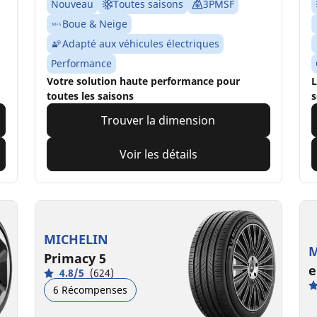
Nouveau
Toutes saisons
3PMSF
Boue & Neige
Adapté aux véhicules électriques
Performance
Votre solution haute performance pour
L
toutes les saisons
s
Trouver la dimension
Voir les détails
MICHELIN
M
Primacy 5
e
4.8/5
(624)
6 Récompenses