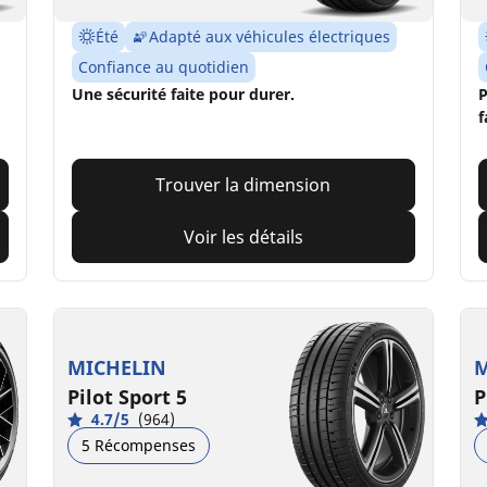
Été
Adapté aux véhicules électriques
Confiance au quotidien
Une sécurité faite pour durer.
P
f
Trouver la dimension
Voir les détails
MICHELIN
M
Pilot Sport 5
P
4.7/5
(964)
5 Récompenses