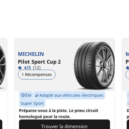
MICHELIN
M
Pilot Sport Cup 2
P
4/5
(12)
1 Récompenses
Été
Adapté aux véhicules électriques
Super Sport
Préparez-vous à la piste. Le pneu circuit
D
homologué pour la route.
p
Trouver la dimension