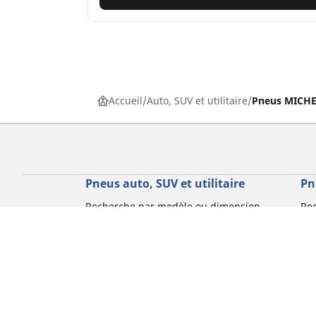
Accueil
Auto, SUV et utilitaire
Pneus MICHEL
Pneus auto, SUV et utilitaire
Pn
Recherche par modèle ou dimension
Re
Parcourir par constructeur
Par
Parcourir par type de véhicule
Par
Parcourir par saison
Par
Parcourir par famille de produits
Pa
Voir toutes les dimensions
Voi
Pneus voiture de collection