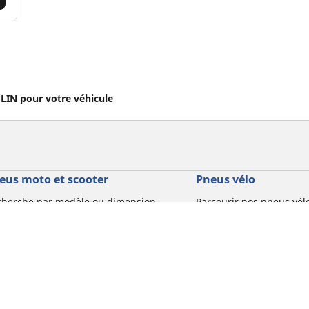
IN pour votre véhicule
eus moto et scooter
Pneus vélo
cherche par modèle ou dimension
Parcourir nos pneus vél
usage
courir par constructeur
Parcourir nos pneus vél
courir par type de moto
usage
courir par expérience de conduite
Parcourir nos pneus vél
rcourir par gamme
Parcourir nos pneus vél
r toutes les dimensions
Votre configuration
usage