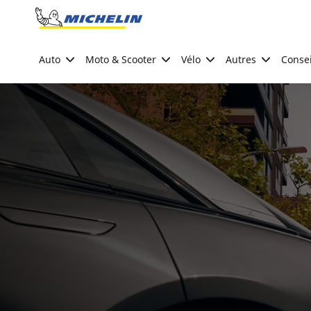
Go to page content
Go to page navigation
Auto
Moto & Scooter
Vélo
Autres
Consei