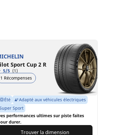
ICHELIN
ilot Sport Cup 2 R
5/5
(1)
1 Récompenses
Été
Adapté aux véhicules électriques
Super Sport
es performances ultimes sur piste faites
our durer.
Trouver la dimension