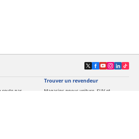
Trouver un revendeur
o route par
Magasins pneus voiture, SUV et
utilitaire
o gravel par
Magasins pneus moto et scooter
Magasins pneus vélo
o VTT par usage
Magasins pneus voiture de collection
o e-bike par
Magasins pneus compétition
Michelin et ses réseaux de distribution