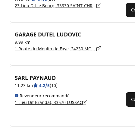
23 Lieu Dit le Bourg, 33330 SAINT-CHRISTOPHE-DES-BARDES
C
GARAGE DUTEL LUDOVIC
9.99 km
1 Route du Moulin de Faye, 24230 MONTCARET
SARL PAYNAUD
11.23 km
4.2/5
(10)
Revendeur recommandé
C
1 Lieu Dit Brandat, 33570 LUSSAC