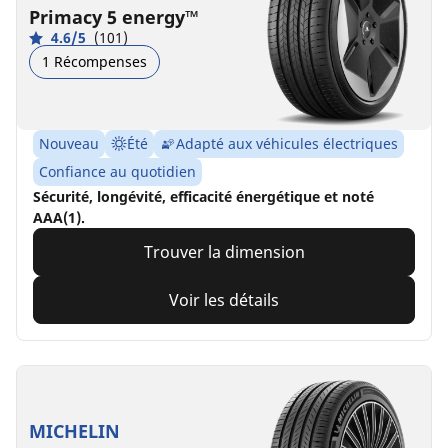
Primacy 5 energy™
4.6/5
(101)
1 Récompenses
Nouveau
Été
Adapté aux véhicules électriques
Confiance au quotidien
Sécurité, longévité, efficacité énergétique et noté
AAA(1).
Trouver la dimension
Voir les détails
MICHELIN