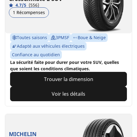
4.7/5
(556)
1 Récompenses
Toutes saisons
3PMSF
Boue & Neige
Adapté aux véhicules électriques
Confiance au quotidien
La sécurité faite pour durer pour votre SUV, quelles
que soient les conditions climatiques.
Trouver la dimension
Voir les détails
MICHELIN