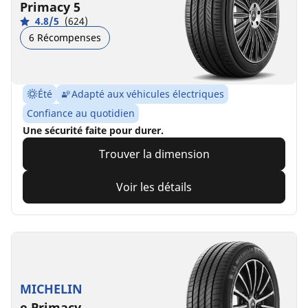
Primacy 5
4.8/5
(624)
6 Récompenses
Été
Adapté aux véhicules électriques
Confiance au quotidien
Une sécurité faite pour durer.
Trouver la dimension
Voir les détails
MICHELIN
e.Primacy