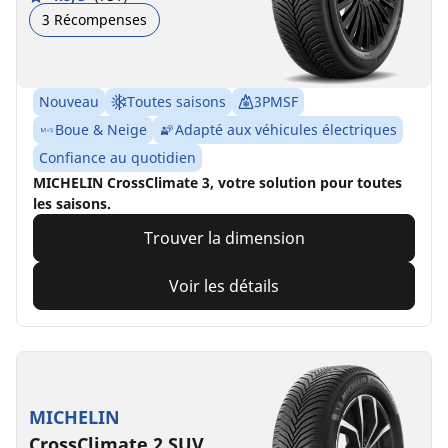
3 Récompenses
Nouveau
Toutes saisons
3PMSF
Boue & Neige
Adapté aux véhicules électriques
Confiance au quotidien
MICHELIN CrossClimate 3, votre solution pour toutes
les saisons.
Trouver la dimension
Voir les détails
MICHELIN
CrossClimate 2 SUV