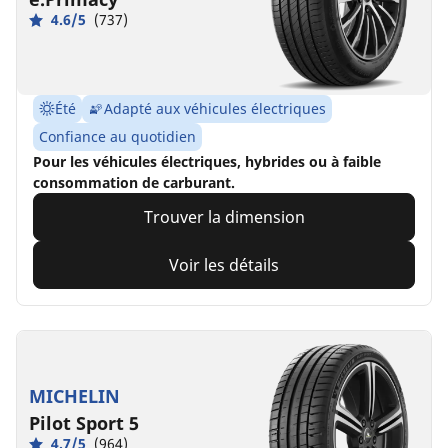
4.6/5
(737)
Été
Adapté aux véhicules électriques
Confiance au quotidien
Pour les véhicules électriques, hybrides ou à faible
consommation de carburant.
Trouver la dimension
Voir les détails
MICHELIN
Pilot Sport 5
4.7/5
(964)