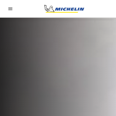
Go to page content
Go to page navigation