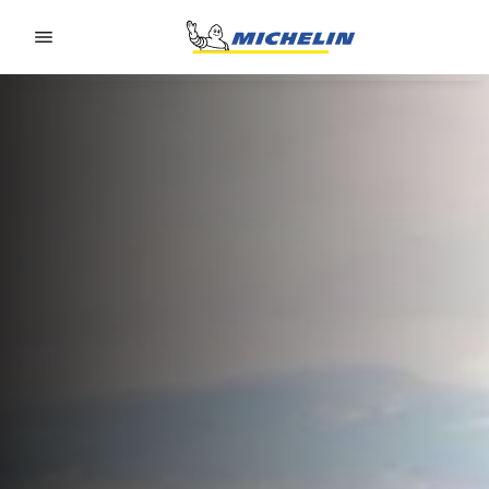
Go to page content
Go to page navigation