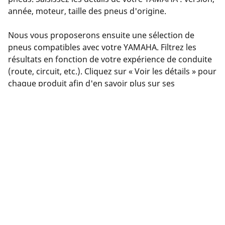
année, moteur, taille des pneus d'origine.
Nous vous proposerons ensuite une sélection de
pneus compatibles avec votre YAMAHA. Filtrez les
résultats en fonction de votre expérience de conduite
(route, circuit, etc.). Cliquez sur « Voir les détails » pour
chaque produit afin d'en savoir plus sur ses
caractéristiques, consulter les avis ou comparer les
pneus.
Vous avez trouvé le bon pneu ? Cliquez sur « Acheter
en ligne ». Vous pourrez sélectionner un
concessionnaire près de chez vous, effectuer votre
achat en toute sécurité en ligne sur le site du
concessionnaire ou le contacter pour prendre rendez-
vous.