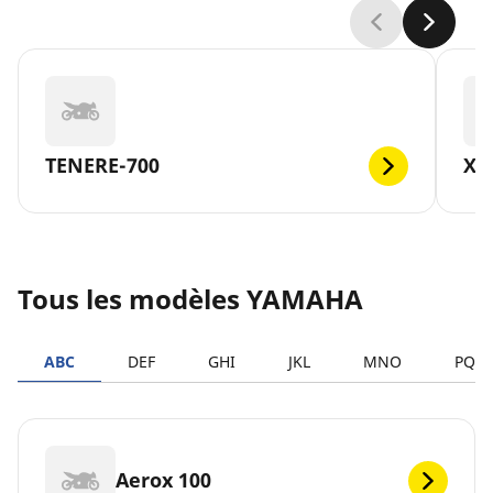
TENERE-700
XM
Tous les modèles YAMAHA
ABC
DEF
GHI
JKL
MNO
PQR
Aerox 100