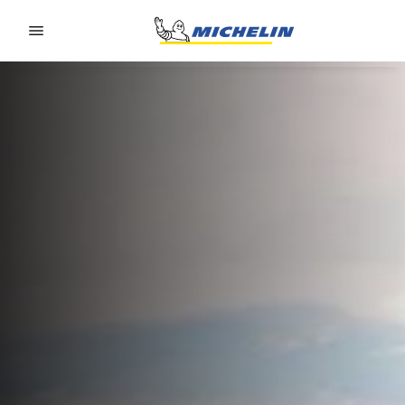
Go to page content
Go to page navigation