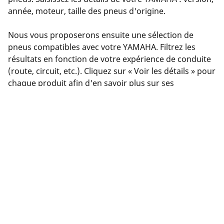
année, moteur, taille des pneus d'origine.
Nous vous proposerons ensuite une sélection de
pneus compatibles avec votre YAMAHA. Filtrez les
résultats en fonction de votre expérience de conduite
(route, circuit, etc.). Cliquez sur « Voir les détails » pour
chaque produit afin d'en savoir plus sur ses
caractéristiques, consulter les avis ou comparer les
pneus.
Vous avez trouvé le bon pneu ? Cliquez sur « Acheter
en ligne ». Vous pourrez sélectionner un
concessionnaire près de chez vous, effectuer votre
achat en toute sécurité en ligne sur le site du
concessionnaire ou le contacter pour prendre rendez-
vous.