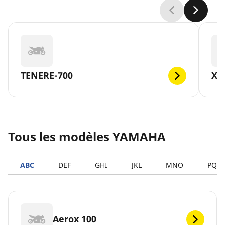
TENERE-700
XM
Tous les modèles YAMAHA
ABC
DEF
GHI
JKL
MNO
PQR
Aerox 100