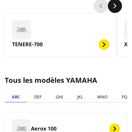
TENERE-700
XM
Tous les modèles YAMAHA
ABC
DEF
GHI
JKL
MNO
PQR
Aerox 100