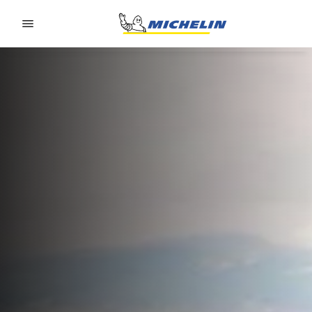
Go to page content
Go to page navigation