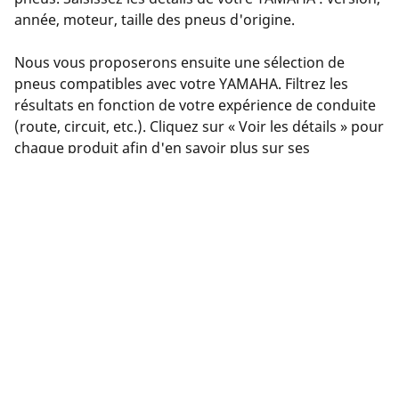
année, moteur, taille des pneus d'origine.
Nous vous proposerons ensuite une sélection de
pneus compatibles avec votre YAMAHA. Filtrez les
résultats en fonction de votre expérience de conduite
(route, circuit, etc.). Cliquez sur « Voir les détails » pour
chaque produit afin d'en savoir plus sur ses
caractéristiques, consulter les avis ou comparer les
pneus.
Vous avez trouvé le bon pneu ? Cliquez sur « Acheter
en ligne ». Vous pourrez sélectionner un
concessionnaire près de chez vous, effectuer votre
achat en toute sécurité en ligne sur le site du
concessionnaire ou le contacter pour prendre rendez-
vous.