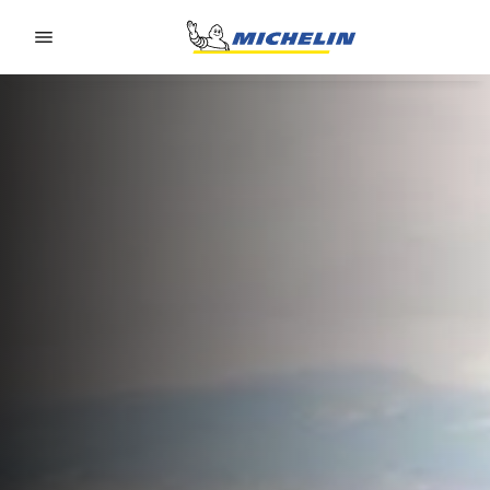
Go to page content
Go to page navigation