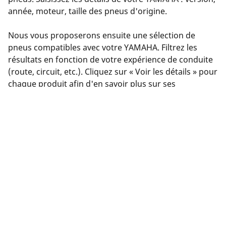
année, moteur, taille des pneus d'origine.
Nous vous proposerons ensuite une sélection de
pneus compatibles avec votre YAMAHA. Filtrez les
résultats en fonction de votre expérience de conduite
(route, circuit, etc.). Cliquez sur « Voir les détails » pour
chaque produit afin d'en savoir plus sur ses
caractéristiques, consulter les avis ou comparer les
pneus.
Vous avez trouvé le bon pneu ? Cliquez sur « Acheter
en ligne ». Vous pourrez sélectionner un
concessionnaire près de chez vous, effectuer votre
achat en toute sécurité en ligne sur le site du
concessionnaire ou le contacter pour prendre rendez-
vous.