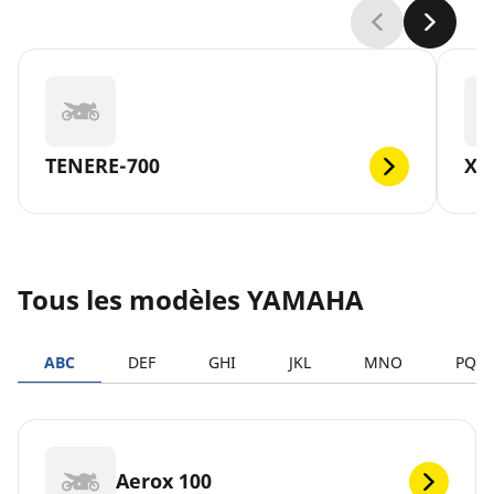
TENERE-700
XM
Tous les modèles YAMAHA
ABC
DEF
GHI
JKL
MNO
PQR
Aerox 100